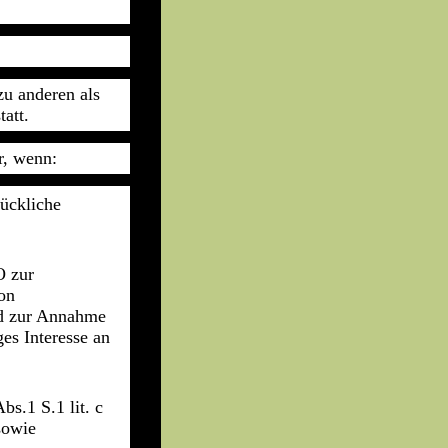
zu anderen als
att.
r, wenn:
rückliche
O zur
on
nd zur Annahme
es Interesse an
bs.1 S.1 lit. c
sowie