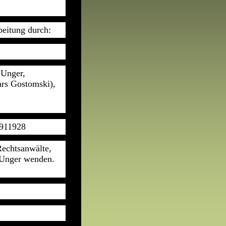
beitung durch:
 Unger,
ars Gostomski),
3911928
Rechtsanwälte,
 Unger wenden.