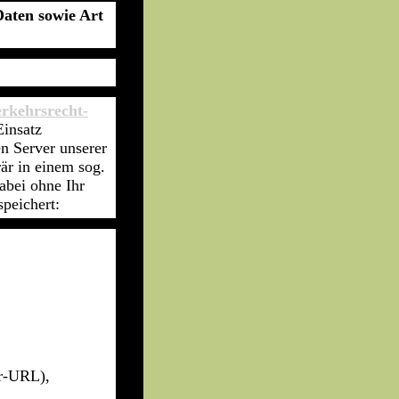
aten sowie Art
rkehrsrecht-
insatz
n Server unserer
är in einem sog.
abei ohne Ihr
speichert:
er-URL),