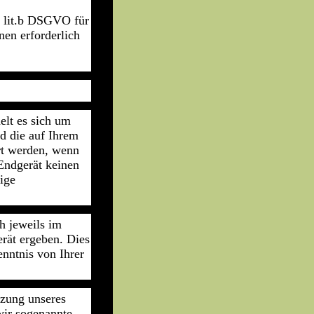
.1 lit.b DSGVO für
nen erforderlich
elt es sich um
nd die auf Ihrem
rt werden, wenn
 Endgerät keinen
ige
h jeweils im
rät ergeben. Dies
enntnis von Ihrer
tzung unseres
wir sogenannte