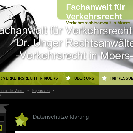
Fachanwalt für
Verkehrsrecht
Verkehrsrechtsanwalt in Moers
R VERKEHRSRECHT IN MOERS
ÜBER UNS
IMPRESSU
srecht in Moers
>
Impressum
>
g
Datenschutzerklärung