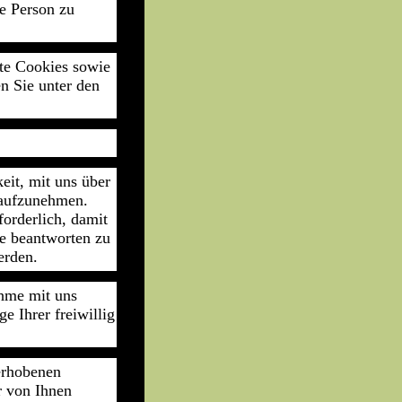
e Person zu
te Cookies sowie
n Sie unter den
eit, mit uns über
t aufzunehmen.
forderlich, damit
e beantworten zu
erden.
hme mit uns
e Ihrer freiwillig
erhobenen
r von Ihnen