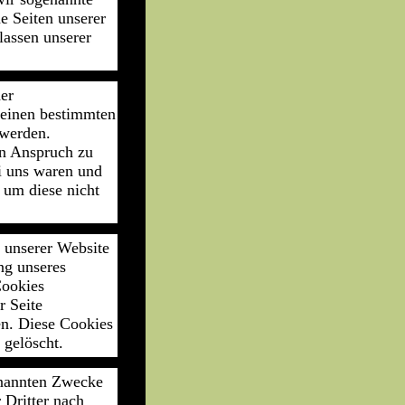
e Seiten unserer
lassen unserer
er
r einen bestimmten
 werden.
in Anspruch zu
ei uns waren und
 um diese nicht
 unserer Website
ng unseres
Cookies
r Seite
en. Diese Cookies
 gelöscht.
enannten Zwecke
 Dritter nach